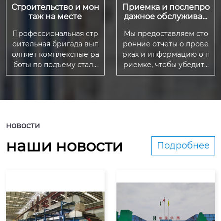
Строительство и мон
Приемка и послепро
таж на месте
дажное обслуживан
ие
Профессиональная стр
Мы предоставляем сто
оительная бригада вып
ронние отчеты о прове
олняет комплексные ра
рках и информацию о п
боты по подъему сталь
риемке, чтобы убедить
ных конструкций, уклад
ся в том, что проект соо
ке ограждающих систе
тветствует стандартам.
м и отделке.
новости
наши новости
Подробнее