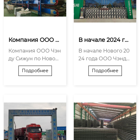
Компания ООО Ч
В начале 2024 го
энду Сижун по Но
да мы приветству
Компания ООО Чэн
В начале Нового 20
вому материалу р
ем успешное пр
ду Сижун по Новом
24 года ООО Чэнду
а...
о...
у материалу, восход
Сижун по Новому м
Подробнее
Подробнее
ящая звезда китайс
атериалу объявила
кого строительного
об открытии и успе
бума, те...
шно выиг...