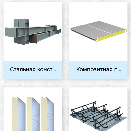
Стальная констр
Композитная пл
укция
ита из каменной
ваты