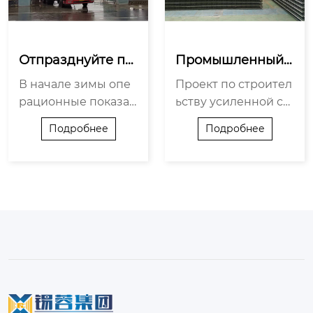
Отпразднуйте по
Промышленный
беду в конкурсе н
 парк авиации об
В начале зимы опе
Проект по строител
а “Проект строи...
щего назначения 
рационные показат
ьству усиленной ст
Шиф...
ели нашей компани
ропильной плиты п
Подробнее
Подробнее
и достигли очередн
ерекрытия толщин
ого прорыва. В нача
ой 160 000 мм знам
ле ноября...
енует окон...