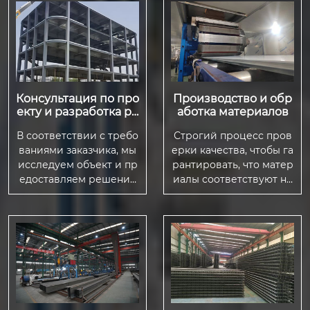
Консультация по про
Производство и обр
екту и разработка ре
аботка материалов
шения
В соответствии с требо
Строгий процесс пров
ваниями заказчика, мы
ерки качества, чтобы га
исследуем объект и пр
рантировать, что матер
едоставляем решение
иалы соответствуют на
по строительной систе
циональным стандарта
ме из стальных констру
м и техническим требо
кций.
ваниям клиентов.