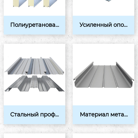
Полиуретановая
Усиленный опор
сэндвич-панель
ный профнастил
фермы
Стальный профн
Материал метал
астил давление
лического ограж
м
дения