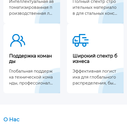
Интеллектуальная ав
Полный спектр стро
томатизированная п
ительных материало
роизводственная ли
в для стальных конст
ния, точный контрол
рукций, универсальн
ь процесса.
ая служба поставок.


Поддержка коман
Широкий спектр б
ды
изнеса
Глобальная поддерж
Эффективная логист
ка технической кома
ика для глобального
нды, профессиональ
распределения, быст
ные и эффективные
рый и надежный охв
решения.
ат.
О Нас