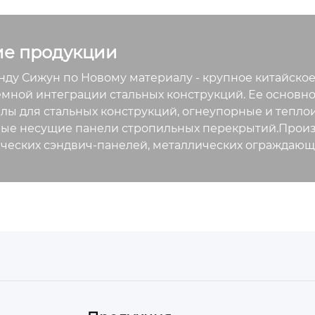
светительные, вентиля
и другие основные под
а также связанные с ни
ие продукции
артные детали и станда
ные материалы.
ду Сижун по Новому материалу - крупное китайско
емной интеграции стальных конструкций. Ее основн
лы для стальных конструкций, огнеупорные и тепло
ые несущие панели стропильных перекрытий.Произв
ческих сэндвич-панелей, металлических ограждающи