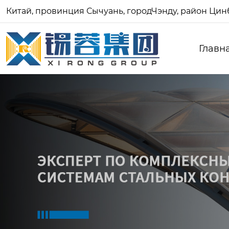
Китай, провинция Сычуань, городЧэнду, район Цинб
Главн