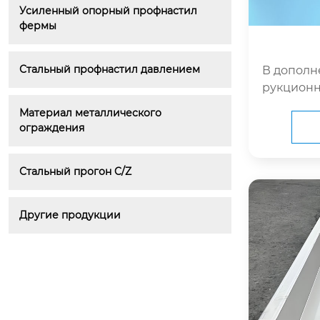
Усиленный опорный профнастил 
фермы
Стальный профнастил давлением
В дополн
рукционн
ллически
Материал металлического 
укциям, с
ограждения
з стальны
лючают в
Стальный прогон C/Z
мые, огн
онные, т
нажные, о
Другие продукции
ционные 
системы, 
ми станд
рт