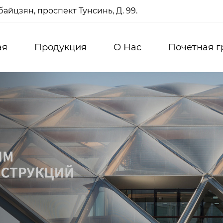
айцзян, проспект Тунсинь, Д. 99.
ая
Продукция
О Нас
Почетная г