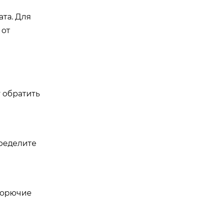
та. Для
 от
 обратить
пределите
горючие