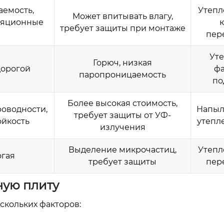
аемость,
Утепл
Может впитывать влагу,
оляционные
требует защиты при монтаже
пер
Ут
Горюч, низкая
дорогой
фа
паропроницаемость
по
Более высокая стоимость,
оводности,
Напыл
требует защиты от УФ-
ойкость
утепл
излучения
Выделение микрочастиц,
Утепл
огая
требует защиты
пер
ную плиту
скольких факторов: