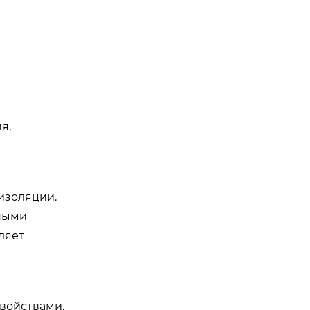
я,
оизоляции.
нными
ляет
войствами.