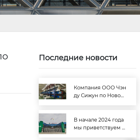
по
Последние новости
Компания ООО Чэн
ду Сижун по Новом
у материалу расши
ряет поставки сталь
ных конструкций и
В начале 2024 года
других строительн
мы приветствуем у
ых материалов за р
спешное проведен