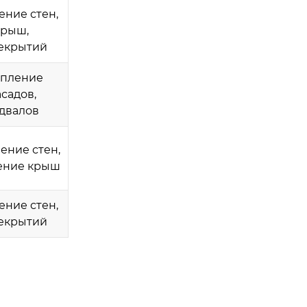
ение стен,
крыш,
екрытий
епление
садов,
двалов
ение стен,
ение крыш
ение стен,
екрытий