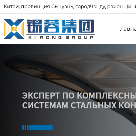
Китай, провинция Сычуань, городЧэнду, район Цинб
Главн