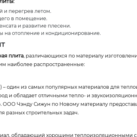
плиты
:
й и перегрев летом.
щего в помещение.
енсата и развитие плесени.
ы на отопление и кондиционирование.
ит
ная плита
, различающихся по материалу изготовлени
рим наиболее распространенные:
а) – один из самых популярных материалов для тепл
род и обладает отличными тепло- и звукоизоляцио
. ООО Чэнду Сижун по Новому материалу предостав
я разных строительных задач.
ериал, обладающий хорошими теплоизоляционными с