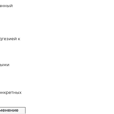
ванный
дгезией к
ными
конкретных
менение