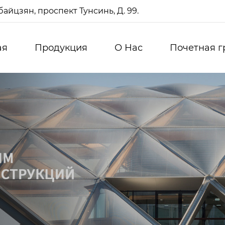
айцзян, проспект Тунсинь, Д. 99.
ая
Продукция
О Нас
Почетная г