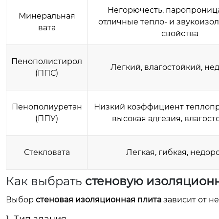
Негорючесть, паропрониц
Минеральная
отличные тепло- и звукоиз
вата
свойства
Пенополистирол
Легкий, влагостойкий, не
(ППС)
Пенополиуретан
Низкий коэффициент теплопр
(ППУ)
высокая адгезия, влагост
Стекловата
Легкая, гибкая, недор
Как выбрать
стеновую изоляцион
Выбор
стеновая изоляционная плита
зависит от не