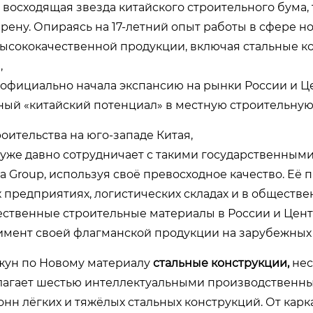
восходящая звезда китайского строительного бума,
ену. Опираясь на 17-летний опыт работы в сфере н
ысококачественной продукции, включая стальные ко
,
официально начала экспансию на рынки России и Ц
ный «китайский потенциал» в местную строительную 
ительства на юго-западе Китая,
уже давно сотрудничает с такими государственным
na Group, используя своё превосходное качество. Её 
предприятиях, логистических складах и в обществ
чественные строительные материалы в России и Цен
тимент своей флагманской продукции на зарубежных
жун по Новому материалу
стальные конструкции,
нес
олагает шестью интеллектуальными производственн
нн лёгких и тяжёлых стальных конструкций. От карк