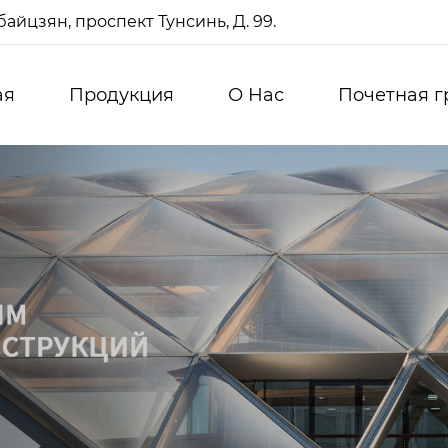
айцзян, проспект Тунсинь, Д. 99.
ая
Продукция
О Нас
Почетная г