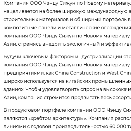
Компания ООО Чэнду Сижун по Новому материалу, 
нацеливается на более широкую международную ар
строительных материалов и обширный портфель в
композитные панели и металлические ограждения
компания ООО Чэнду Сижун по Новому материалу 
Азии, стремясь внедрить экологичный и эффектив
Будучи ключевым фактором индустриализации стро
компания ООО Чэнду Сижун по Новому материалу 
предприятиями, как China Construction и West Chi
широко используется на китайских промышленных 
зданиях. Чтобы удовлетворить спрос на высокока
Азии, компания стремится продвигать весь ассор
В продуктовом портфеле компании ООО Чэнду Си
являются «хребтом архитектуры». Компания расп
линиями с годовой производительностью 60 000 то