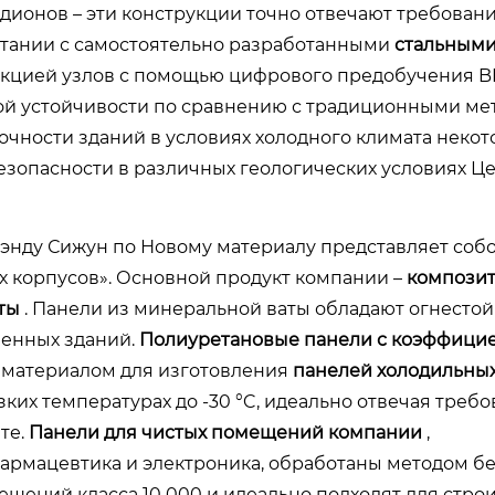
ионов – эти конструкции точно отвечают требовани
етании с самостоятельно разработанными
стальными
кцией узлов с помощью цифрового предобучения BI
ой устойчивости по сравнению с традиционными мет
очности зданий в условиях холодного климата неко
безопасности в различных геологических условиях Ц
нду Сижун по Новому материалу представляет соб
х корпусов». Основной продукт компании –
компози
аты
. Панели из минеральной ваты обладают огнесто
ленных зданий.
Полиуретановые панели с коэффици
 материалом для изготовления
панелей холодильных
их температурах до -30 °C, идеально отвечая треб
те.
Панели для чистых помещений компании
,
 фармацевтика и электроника, обработаны методом 
ещений класса 10 000 и идеально подходят для стро