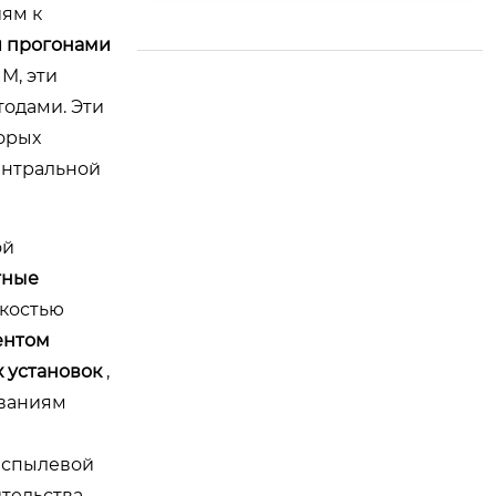
ям к
 прогонами
M, эти
одами. Эти
торых
ентральной
ой
тные
йкостью
ентом
 установок
,
ованиям
беспылевой
ительства