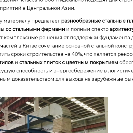
приятий в Центральной Азии.
у материалу предлагает
разнообразные стальные пл
лы со стальными фермами
и полный спектр
архитект
ют комплексные решения от поддержки фундамента 
пчастей в Китае сочетание основной стальной конст
тить сроки строительства на 40%, что является рек
тилов
и
стальных плиток с цветным покрытием
обес
сущую способность и энергосбережение в логистич
ьным доказательством для выхода на зарубежные ры