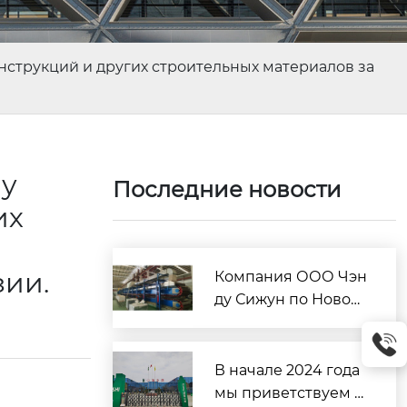
струкций и других строительных материалов за
у
Последние новости
их
зии.
Компания ООО Чэн
ду Сижун по Новом
у материалу расши
ряет поставки сталь
ных конструкций и
В начале 2024 года
других строительн
мы приветствуем у