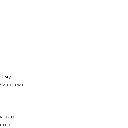
0 му
й и восемь
раты и
ства.