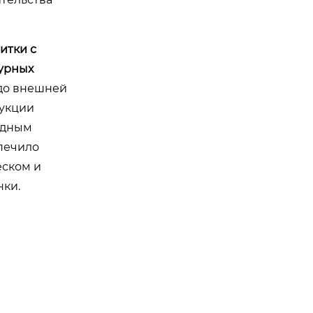
итки с
урных
до внешней
рукции
ордным
печило
еском и
нки.