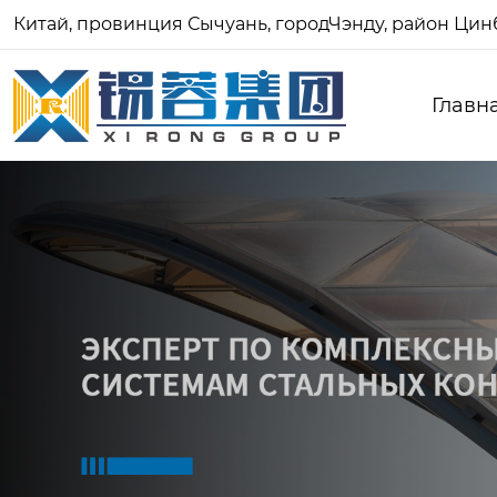
Китай, провинция Сычуань, городЧэнду, район Цинб
Главн