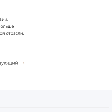
ю
зии.
больше
й отрасли.
дующий