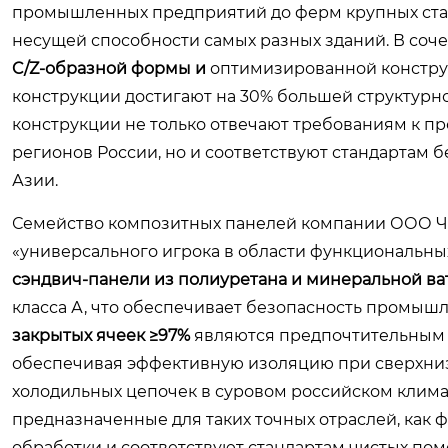
промышленных предприятий до ферм крупных стад
несущей способности самых разных зданий. В соч
C/Z-образной формы и
оптимизированной констру
конструкции достигают на 30% большей структурн
конструкции не только отвечают требованиям к пр
регионов России, но и соответствуют стандартам 
Азии.
Семейство композитных панелей компании ООО Чэ
«универсального игрока в области функциональны
сэндвич-панели из полиуретана и минеральной в
класса А, что обеспечивает безопасность промыш
закрытых ячеек ≥97%
являются предпочтительным
обеспечивая эффективную изоляцию при сверхнизк
холодильных цепочек в суровом российском клима
предназначенные для таких точных отраслей, как
обработки и соответствуют стандартам чистых пом