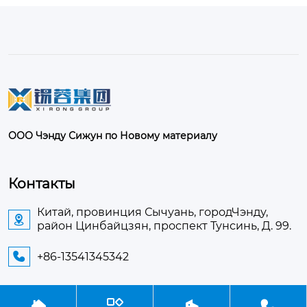
ООО Чэнду Сижун по Новому материалу
Контакты
Китай, провинция Сычуань, городЧэнду,

район Цинбайцзян, проспект Тунсинь, Д. 99.
+86-13541345342




