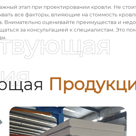
важный этап при проектировании кровли. Не сто
тывать все факторы, влияющие на стоимость кровл
а. Внимательно оценивайте преимущества и нед
щаться за консультацией к специалистам. Это по
ствующая
ды.
ия
ующая
Продукц