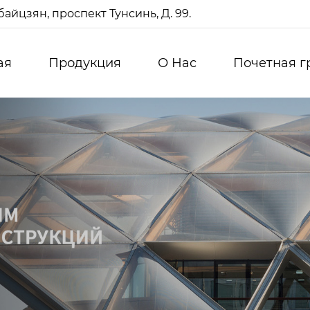
айцзян, проспект Тунсинь, Д. 99.
ая
Продукция
О Нас
Почетная г