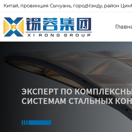
Китай, провинция Сычуань, городЧэнду, район Цинб
Главн