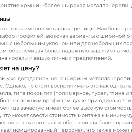
приятие крыши – более широкая металлочерепиц
пицы
дартных размеров металлочерепицы. Наиболее р
ыбор профилей, включая варианты с шириной от 3
крыш с небольшим уклоном или для небольших по
м, обеспечивая более надежную защиту от атмо
зайна кровли и ваших личных предпочтений.
ет на цену?
вы уже догадались,
цена ширины металлочерепи
. Однако, не стоит воспринимать это как однозна
ла, типа покрытия (полимерное, пурал, глина и т
более сложным профилем, даже при одинаковой ш
репица зачастую имеет более высокую стоимость 
, что может свести стоимость монтажа к минимум
вероятность протечек и обеспечивая более прочн
 квалифицированный персонал, что также может 