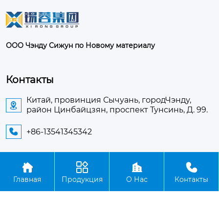
ООО Чэнду Сижун по Новому материалу
Контакты
Китай, провинция Сычуань, городЧэнду,

район Цинбайцзян, проспект Тунсинь, Д. 99.
+86-13541345342





Авторское право©ООО Чэнду Сижун по Новому
Главная
Продукция
О Нас
Контакты
материалу