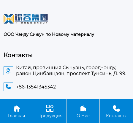
ООО Чэнду Сижун по Новому материалу
Контакты
Китай, провинция Сычуань, городЧэнду,

район Цинбайцзян, проспект Тунсинь, Д. 99.
+86-13541345342





Авторское право©ООО Чэнду Сижун по Новому
Главная
Продукция
О Нас
Контакты
материалу