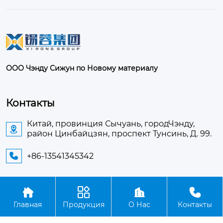
ООО Чэнду Сижун по Новому материалу
Контакты
Китай, провинция Сычуань, городЧэнду,

район Цинбайцзян, проспект Тунсинь, Д. 99.
+86-13541345342





Авторское право©ООО Чэнду Сижун по Новому
Главная
Продукция
О Нас
Контакты
материалу