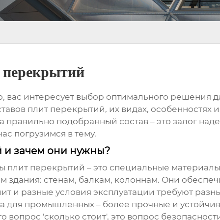
т перекрытий
 вас интересует выбор оптимального решения дл
ставов плит перекрытий
, их видах, особенностях 
 а правильно подобранный состав – это залог над
ас погрузимся в тему.
й и зачем они нужны?
ы плит перекрытий
– это специальные материалы
м здания: стенам, балкам, колоннам. Они обеспе
ит и разные условия эксплуатации требуют разны
 а для промышленных – более прочные и устойчив
то вопрос 'сколько стоит', это вопрос безопаснос