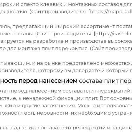
ирокий спектр клеевых и монтажных составов для
жностью. (Сайт производителя: [https://mapo-adh
тель, предлагающий широкий ассортимент
поста
составы. (Сайт производителя: [https://castolin.c
зируется на разработке и производстве высокока
е для монтажа плит перекрытия. (Сайт производите
рпывающим, и на рынке представлено множество
роизводителя, которому вы доверяете и который
хность перед нанесением
состава плит пе
 этап перед нанесением
состава плит перекрытий
дствие, к ненадежной фиксации плит. Вот основн
ь, жир и другие загрязнения. Можно использоват
ерхности есть неровности, их необходимо устран
чшает адгезию
состава плит перекрытий
и защища