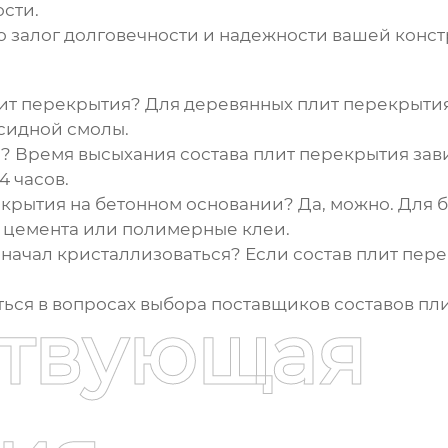
ости.
о залог долговечности и надежности вашей конст
лит перекрытия?
Для деревянных плит перекрытия
ксидной смолы.
я?
Время высыхания
состава плит перекрытия
зави
4 часов.
екрытия на бетонном основании?
Да, можно. Для 
е цемента или полимерные клеи.
я начал кристаллизоваться?
Если состав плит пере
ться в вопросах выбора
поставщиков составов пл
ствующая