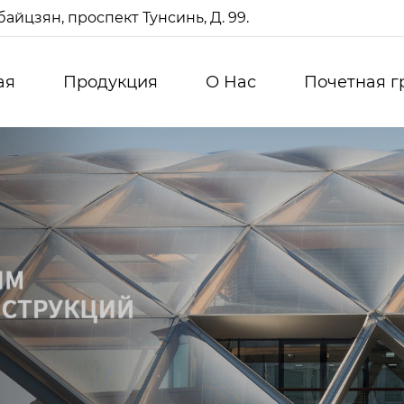
айцзян, проспект Тунсинь, Д. 99.
ая
Продукция
О Нас
Почетная г