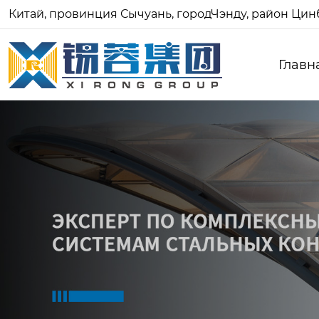
Китай, провинция Сычуань, городЧэнду, район Цинб
Главн