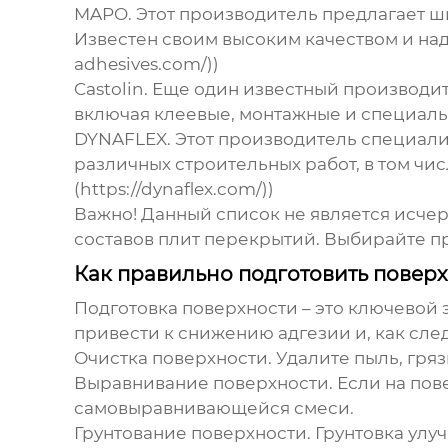
MAPO.
Этот производитель предлагает ш
Известен своим высоким качеством и наде
adhesives.com/))
Castolin.
Еще один известный производи
включая клеевые, монтажные и специальные 
DYNAFLEX.
Этот производитель специали
различных строительных работ, в том числ
(https://dynaflex.com/))
Важно! Данный список не является исче
составов плит перекрытий
. Выбирайте п
Как правильно подготовить повер
Подготовка поверхности – это ключевой
привести к снижению адгезии и, как сле
Очистка поверхности.
Удалите пыль, гряз
Выравнивание поверхности.
Если на пов
самовыравнивающейся смеси.
Грунтование поверхности.
Грунтовка улу