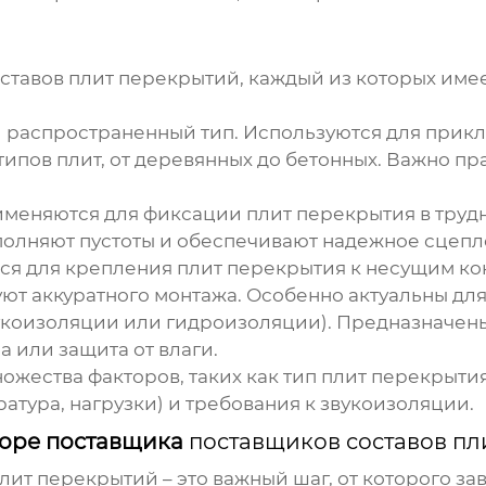
ставов плит перекрытий
, каждый из которых име
распространенный тип. Используются для прикл
ипов плит, от деревянных до бетонных. Важно пр
меняются для фиксации плит перекрытия в трудно
полняют пустоты и обеспечивают надежное сцепл
я для крепления плит перекрытия к несущим ко
ют аккуратного монтажа. Особенно актуальны для
укоизоляции или гидроизоляции).
Предназначены
 или защита от влаги.
ножества факторов, таких как тип плит перекрыти
атура, нагрузки) и требования к звукоизоляции.
боре поставщика
поставщиков составов пл
плит перекрытий
– это важный шаг, от которого за