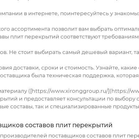
омпании в интернете, поинтересуйтесь у знакомы
го ассортимента позволит вам выбрать оптималь
авы плит перекрытий
соответствуют требованиям 
в. Не стоит выбирать самый дешевый вариант, та
вия доставки, сроки и стоимость. Узнайте, каки
поставщика была техническая поддержка, которая
ериалу ([https://www.xironggroup.ru/](https://w
крытий
и предоставляет консультации по выбору 
вые составы, так и специализированные продукты
вщиков составов плит перекрытий
х производителей
поставщиков составов плит пе