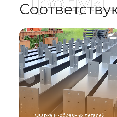
Продукц
Соответств
Сварка Н-образных деталей