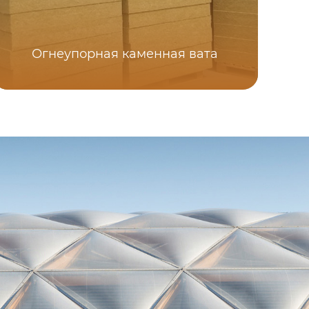
Огнеупорная каменная вата
П