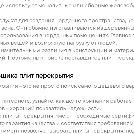
е используют монолитные или сборные железобет
, служат для создания чердачного пространства, к
зона. Они обычно изготавливаются из деревянных
использования в чердачных помещениях. Главное 
мых вещей и возможную нагрузку от людей.
значительными различия в конструкции и материа
ий. Поэтому, при поиске
поставщиков плит перек
вщика плит перекрытия
крытия
– это не просто поиск самого дешевого ва
интернете, узнайте, как долго компания работает
в – хороший показатель надежности.
о плиты перекрытия имеют необходимые сертифи
о гарантия качества и соответствия требованиям
имент позволяет выбрать плиты перекрытия, под