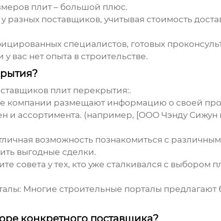
змеров плит – большой плюс.
у разных поставщиков, учитывая стоимость дост
цированных специалистов, готовых проконсульт
у вас нет опыта в строительстве.
крытия?
ставщиков плит перекрытия
:.
е компании размещают информацию о своей про
ен и ассортимента. (например, [ООО Чэнду Сижун
тличная возможность познакомиться с различны
ить выгодные сделки.
те совета у тех, кто уже сталкивался с выбором 
талы:
Многие строительные порталы предлагают 
боре конкретного поставщика?