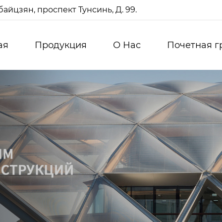
айцзян, проспект Тунсинь, Д. 99.
ая
Продукция
О Нас
Почетная г