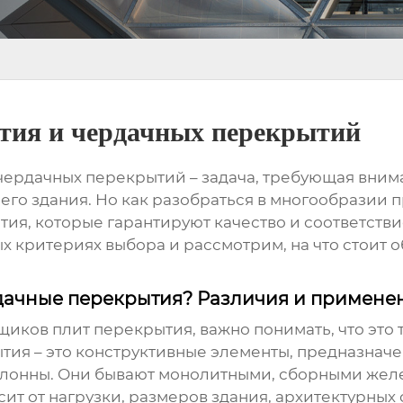
тия и чердачных перекрытий
 чердачных перекрытий
– задача, требующая вним
сего здания. Но как разобраться в многообразии 
тия
, которые гарантируют качество и соответстви
 критериях выбора и рассмотрим, на что стоит 
рдачные перекрытия? Различия и примене
щиков плит перекрытия
, важно понимать, что это
ытия
– это конструктивные элементы, предназнач
колонны. Они бывают монолитными, сборными же
ит от нагрузки, размеров здания, архитектурных 