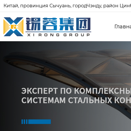
Китай, провинция Сычуань, городЧэнду, район Цинб
Главн