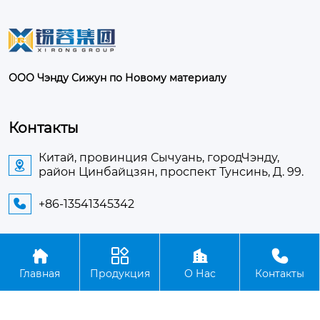
ООО Чэнду Сижун по Новому материалу
Контакты
Китай, провинция Сычуань, городЧэнду,

район Цинбайцзян, проспект Тунсинь, Д. 99.
+86-13541345342





Авторское право©ООО Чэнду Сижун по Новому
Главная
Продукция
О Нас
Контакты
материалу