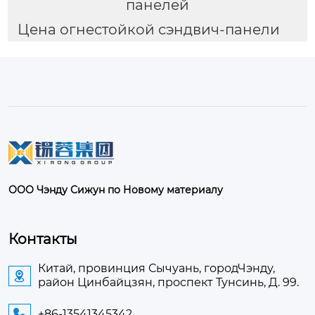
панелей
Цена огнестойкой сэндвич-панели
ООО Чэнду Сижун по Новому материалу
Контакты
Китай, провинция Сычуань, городЧэнду,

район Цинбайцзян, проспект Тунсинь, Д. 99.
+86-13541345342
