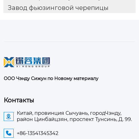
Завод фьюзинговой черепицы
ООО Чэнду Сижун по Новому материалу
Контакты
Китай, провинция Сычуань, городЧэнду,

район Цинбайцзян, проспект Тунсинь, Д. 99.
+86-13541345342
