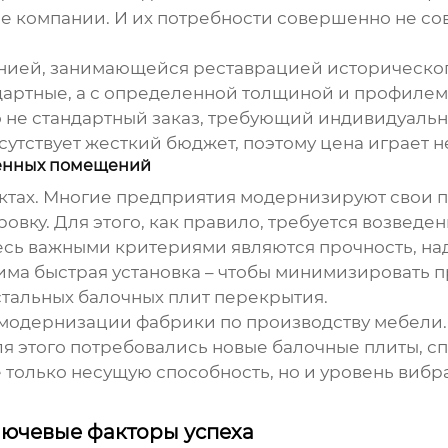
 компании. И их потребности совершенно не со
нией, занимающейся реставрацией исторического
дартные, а с определенной толщиной и профилем
о не стандартный заказ, требующий индивидуаль
исутствует жесткий бюджет, поэтому цена играет
енных помещений
ектах. Многие предприятия модернизируют свои
вку. Для этого, как правило, требуется возвед
есь важными критериями являются прочность, на
ма быстрая установка – чтобы минимизировать пр
стальных балочных плит перекрытия
.
о модернизации фабрики по производству мебели
ля этого потребовались новые балочные плиты, 
 только несущую способность, но и уровень вибр
лючевые факторы успеха