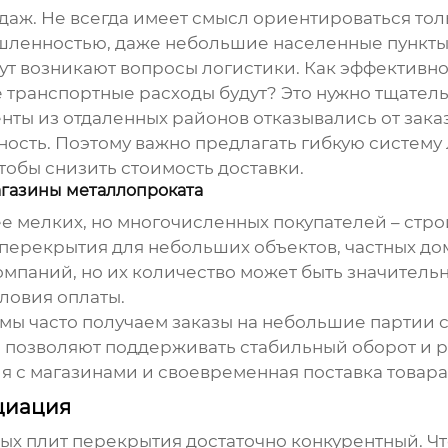
одаж. Не всегда имеет смысл ориентироваться то
шленностью, даже небольшие населенные пункты
тут возникают вопросы логистики. Как эффективн
 транспортные расходы будут? Это нужно тщатель
нты из отдаленных районов отказывались от зака
ность. Поэтому важно предлагать гибкую систему 
обы снизить стоимость доставки.
агазины металлопроката
е мелких, но многочисленных покупателей – стр
 перекрытия
для небольших объектов, частных дом
омпаний, но их количество может быть значитель
ловия оплаты.
мы часто получаем заказы на небольшие партии
и позволяют поддерживать стабильный оборот и р
 с магазинами и своевременная поставка товара
циация
ных плит перекрытия
достаточно конкурентный. Ч