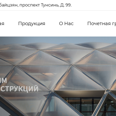
айцзян, проспект Тунсинь, Д. 99.
ая
Продукция
О Нас
Почетная г