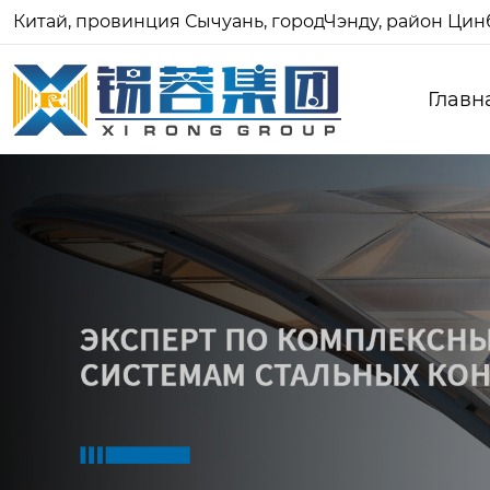
Китай, провинция Сычуань, городЧэнду, район Цинб
Главн