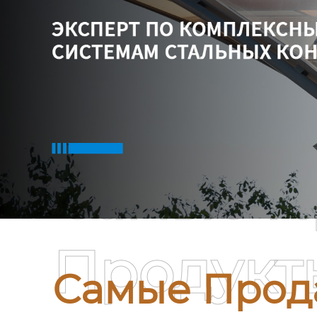
Самые П
Продукт
Самые Прод