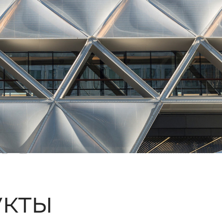
ые
кты