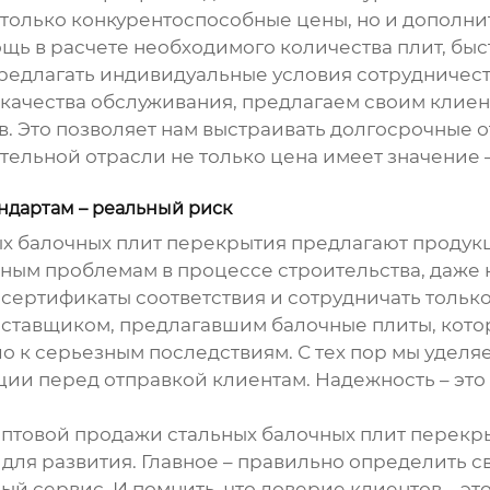
только конкурентоспособные цены, но и дополни
щь в расчете необходимого количества плит, быс
редлагать индивидуальные условия сотрудничест
качества обслуживания, предлагаем своим клие
. Это позволяет нам выстраивать долгосрочные о
тельной отрасли не только цена имеет значение
ндартам – реальный риск
ых балочных плит перекрытия
предлагают продук
зным проблемам в процессе строительства, даже 
 сертификаты соответствия и сотрудничать толь
оставщиком, предлагавшим балочные плиты, кото
ло к серьезным последствиям. С тех пор мы уде
ии перед отправкой клиентам. Надежность – это 
оптовой продажи стальных балочных плит перекр
для развития. Главное – правильно определить 
 сервис. И помнить, что доверие клиентов – это с