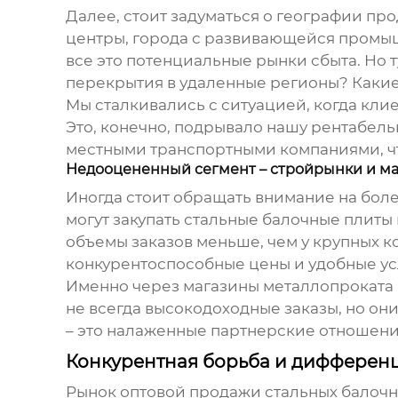
Далее, стоит задуматься о географии пр
центры, города с развивающейся промы
все это потенциальные рынки сбыта. Но 
перекрытия
в удаленные регионы? Какие
Мы сталкивались с ситуацией, когда клие
Это, конечно, подрывало нашу рентабель
местными транспортными компаниями, чт
Недооцененный сегмент – стройрынки и м
Иногда стоит обращать внимание на боле
могут закупать
стальные балочные плиты
объемы заказов меньше, чем у крупных к
конкурентоспособные цены и удобные ус
Именно через магазины металлопроката 
не всегда высокодоходные заказы, но он
– это налаженные партнерские отношения
Конкурентная борьба и дифферен
Рынок
оптовой продажи стальных балоч