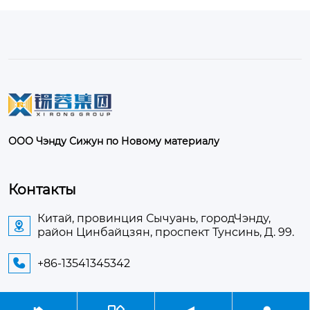
ООО Чэнду Сижун по Новому материалу
Контакты
Китай, провинция Сычуань, городЧэнду,

район Цинбайцзян, проспект Тунсинь, Д. 99.
+86-13541345342
