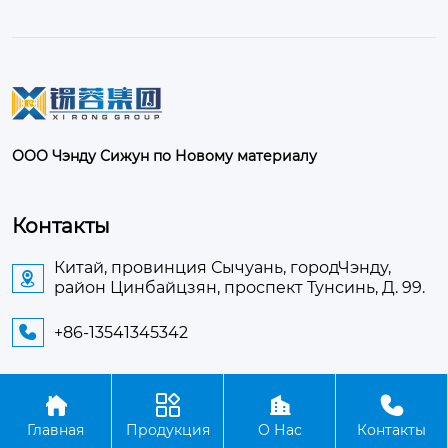
ООО Чэнду Сижун по Новому материалу
Контакты
Китай, провинция Сычуань, городЧэнду,

район Цинбайцзян, проспект Тунсинь, Д. 99.
+86-13541345342





Авторское право©ООО Чэнду Сижун по Новому
Главная
Продукция
О Нас
Контакты
материалу