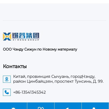
ООО Чэнду Сижун по Новому материалу
Контакты
Китай, провинция Сычуань, городЧэнду,

район Цинбайцзян, проспект Тунсинь, Д. 99.
+86-13541345342
