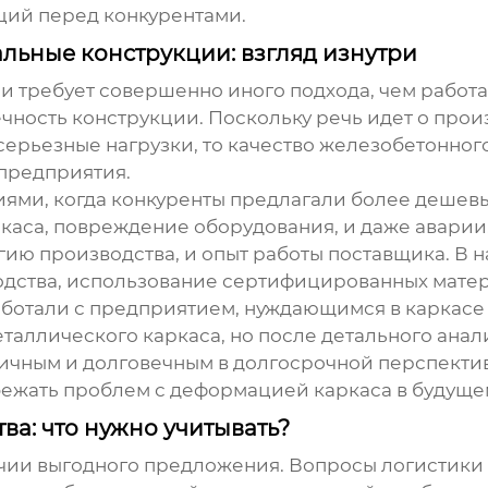
кций
перед конкурентами.
ьные конструкции: взгляд изнутри
требует совершенно иного подхода, чем работа
чность конструкции. Поскольку речь идет о произ
ерьезные нагрузки, то качество
железобетонного
 предприятия.
ями, когда конкуренты предлагали более дешевы
аса, повреждение оборудования, и даже аварии.
гию производства, и опыт работы поставщика. В н
водства, использование сертифицированных мате
аботали с предприятием, нуждающимся в каркасе 
металлического каркаса, но после детального ан
мичным и долговечным в долгосрочной перспект
бежать проблем с деформацией каркаса в будуще
ва: что нужно учитывать?
ичии выгодного предложения. Вопросы логистики 