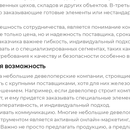
нных цехов, складов и других объектов. В-третьи
то заказывающие готовые элементы или нестанда
шность сотрудничества, является понимание кон
е только цена, но и надежность поставщика, сро
заказчика важнее гибкость, индивидуальный подх
ать и о специализированных сегментах, таких как
ребования к качеству и безопасности особенно в
я возможность
да небольшие девелоперские компании, строящие
ь с крупными поставщиками, хотя для них
железо
решением. Например, если девелопер строит комп
т, и ему придется заказывать специальные элеме
оперативность, и индивидуальный подход.
аивать коммуникацию. Многие небольшие девело
трументом является активный онлайн-маркетинг,
 Важно не просто предлагать продукцию, а пред