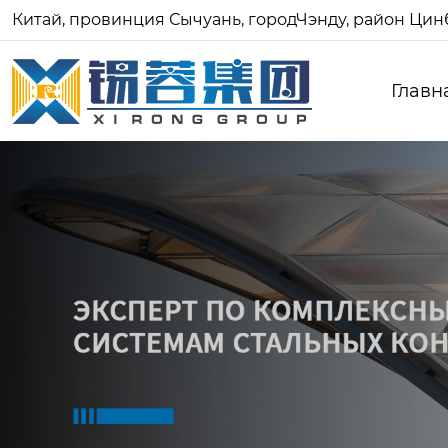
Китай, провинция Сычуань, городЧэнду, район Цинб
Главн