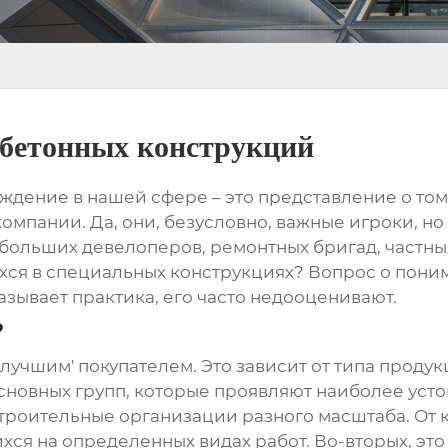
обетонных конструкций
дение в нашей сфере – это представление о том
мпании. Да, они, безусловно, важные игроки, но
ебольших девелоперов, ремонтных бригад, частны
я в специальных конструкциях? Вопрос о поним
азывает практика, его часто недооценивают.
?
'лучшим' покупателем. Это зависит от типа продук
сновных групп, которые проявляют наиболее уст
, строительные организации разного масштаба. От
я на определенных видах работ. Во-вторых, эт