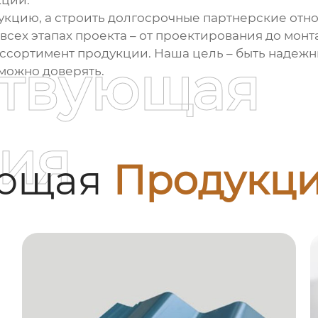
кций
.
укцию, а строить долгосрочные партнерские отн
всех этапах проекта – от проектирования до мо
ассортимент продукции. Наша цель – быть наде
ствующая
 можно доверять.
ия
ующая
Продукц