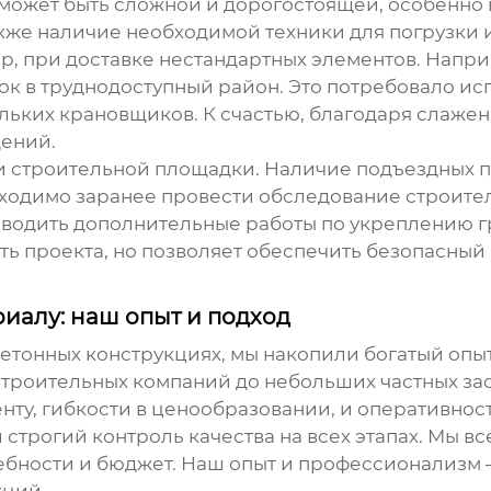
может быть сложной и дорогостоящей, особенно 
также наличие необходимой техники для погрузки
 при доставке нестандартных элементов. Наприме
ок
в труднодоступный район. Это потребовало ис
льких крановщиков. К счастью, благодаря слажен
дений.
и строительной площадки. Наличие подъездных пу
обходимо заранее провести обследование строите
оводить дополнительные работы по укреплению г
ость проекта, но позволяет обеспечить безопасны
иалу: наш опыт и подход
етонных конструкциях
, мы накопили богатый опы
 строительных компаний до небольших частных за
ту, гибкости в ценообразовании, и оперативнос
строгий контроль качества на всех этапах. Мы в
бности и бюджет. Наш опыт и профессионализм –