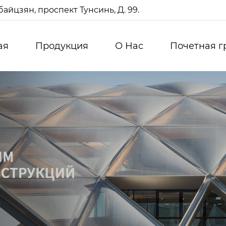
айцзян, проспект Тунсинь, Д. 99.
ая
Продукция
О Нас
Почетная г