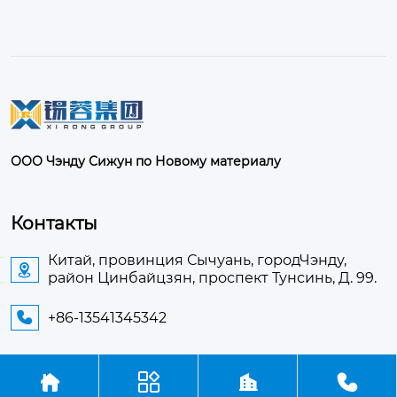
ООО Чэнду Сижун по Новому материалу
Контакты
Китай, провинция Сычуань, городЧэнду,

район Цинбайцзян, проспект Тунсинь, Д. 99.
+86-13541345342





Авторское право©ООО Чэнду Сижун по Новому