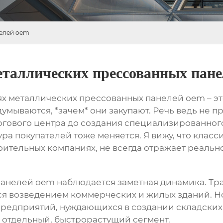
нелей oem
таллических прессованных пане
ях металлических прессованных панелей oem
– э
думываются, *зачем* они закупают. Речь ведь не п
ргового центра до создания специализированного 
ура покупателей тоже меняется. Я вижу, что клас
роительных компаниях, не всегда отражает реально
панелей oem
наблюдается заметная динамика. Тр
я возведением коммерческих и жилых зданий. Н
предприятий, нуждающихся в создании складских
о отдельный, быстрорастущий сегмент.