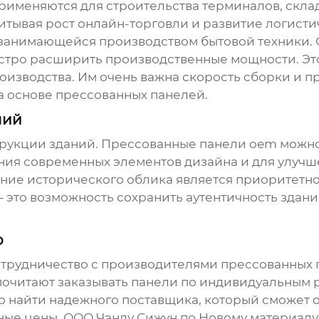
применяются для строительства терминалов, склад
читывая рост онлайн-торговли и развитие логисти
 занимающейся производством бытовой техники.
быстро расширить производственные мощности. Эт
изводства. Им очень важна скорость сборки и про
 основе прессованных панелей.
ний
трукции зданий.
Прессованные панели oem
можно
ания современных элементов дизайна и для улучш
нение исторического облика является приоритетно
 это возможность сохранить аутентичность здани
о
отрудничество с
производителями прессованных 
очитают заказывать панели по индивидуальным 
о найти надежного поставщика, который сможет 
е цены. ООО Чэнду Сижун по Новому материалу (h