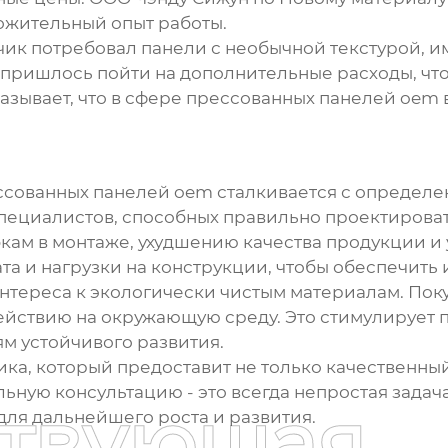
ложительный опыт работы.
зчик потребовал панели с необычной текстурой, 
 пришлось пойти на дополнительные расходы, чт
азывает, что в сфере
прессованных панелей oem
ссованных панелей oem
сталкивается с определе
пециалистов, способных правильно проектирова
кам в монтаже, ухудшению качества продукции и 
та и нагрузки на конструкции, чтобы обеспечить 
нтереса к экологически чистым материалам. Пок
ействию на окружающую среду. Это стимулирует 
м устойчивого развития.
ка, который предоставит не только качественный
ную консультацию - это всегда непростая задача
ствующая
ля дальнейшего роста и развития.