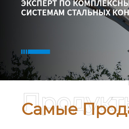
Самые П
Продукт
Самые Прод