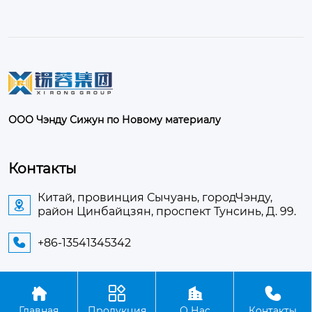
ООО Чэнду Сижун по Новому материалу
Контакты
Китай, провинция Сычуань, городЧэнду,

район Цинбайцзян, проспект Тунсинь, Д. 99.
+86-13541345342





Авторское право©ООО Чэнду Сижун по Новому
Главная
Продукция
О Нас
Контакты