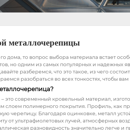
ой металлочерепицы
его дома, то вопрос выбора материала встает ос
тов, но одним из самых популярных и надежных я
авайте разберемся, что это такое, из чего состои
араемся разобраться во всех тонкостях, чтобы в
металлочерепица?
а
– это современный кровельный материал, изгото
м слоем полимерного покрытия. Профиль, как пр
ю черепицу. Благодаря оцинковке, металл устой
иту от ультрафиолетовых лучей, атмосферных во
аллическая разновидность значительно легче и п