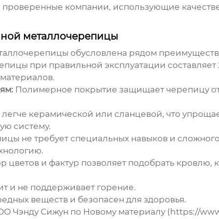
ь проверенные компании, использующие качеств
нной металлочерепицы
еталлочерепицы
обусловлена рядом преимуществ
пицы при правильной эксплуатации составляет 25
 материалов.
ям:
Полимерное покрытие защищает черепицу от д
легче керамической или сланцевой, что упроща
ую систему.
цы не требует специальных навыков и сложного
ехнологию.
 цветов и фактур позволяет подобрать кровлю, 
т и не поддерживает горение.
едных веществ и безопасен для здоровья.
О Чэнду Сижун по Новому материалу (
https://ww