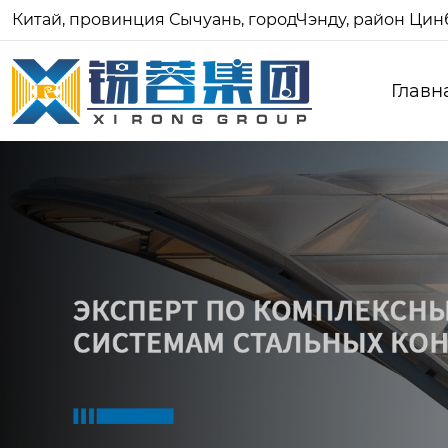
Китай, провинция Сычуань, городЧэнду, район Цинб
Главн