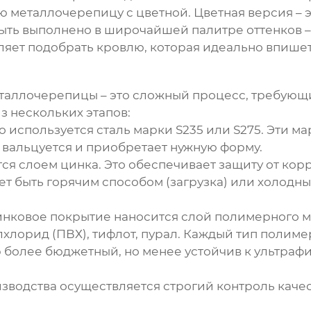
ю металлочерепицу с цветной. Цветная версия – э
ыть выполнено в широчайшей палитре оттенков –
оляет подобрать кровлю, которая идеально впише
еталлочерепицы
– это сложный процесс, требующ
з нескольких этапов:
 используется сталь марки S235 или S275. Эти м
вальцуется и приобретает нужную форму.
я слоем цинка. Это обеспечивает защиту от корр
т быть горячим способом (загрузка) или холодны
нковое покрытие наносится слой полимерного 
лхлорид (ПВХ), тифлот, пурал. Каждый тип полим
более бюджетный, но менее устойчив к ультрафиол
зводства осуществляется строгий контроль качес