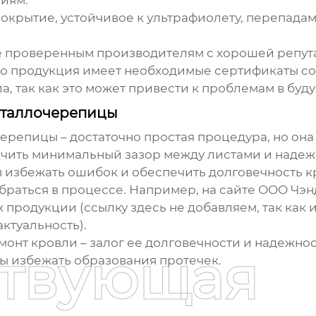
иям.
крытие, устойчивое к ультрафиолету, перепада
 проверенным производителям с хорошей репут
то продукция имеет необходимые сертификаты со
а, так как это может привести к проблемам в буд
еталлочерепицы
черепицы
– достаточно простая процедура, но он
ечить минимальный зазор между листами и надеж
 избежать ошибок и обеспечить долговечность кр
обраться в процессе. Например, на сайте ООО Чэ
 продукции (ссылку здесь не добавляем, так как 
ктуальность).
онт кровли – залог ее долговечности и надежнос
ствующая
бы избежать образования протечек.