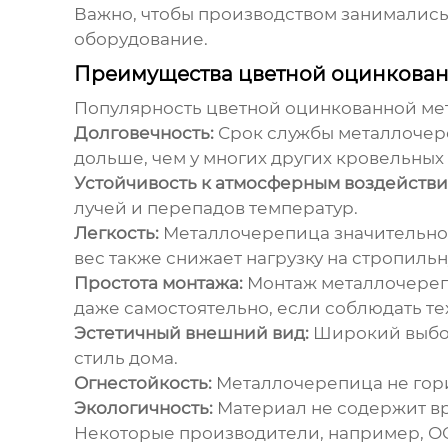
Важно, чтобы производством занималис
оборудование.
Преимущества цветной оцинкова
Популярность
цветной оцинкованной м
Долговечность:
Срок службы металлочере
дольше, чем у многих других кровельных
Устойчивость к атмосферным воздействи
лучей и перепадов температур.
Легкость:
Металлочерепица значительно 
вес также снижает нагрузку на стропильн
Простота монтажа:
Монтаж металлочерепи
даже самостоятельно, если соблюдать т
Эстетичный внешний вид:
Широкий выбор
стиль дома.
Огнестойкость:
Металлочерепица не гори
Экологичность:
Материал не содержит вр
Некоторые производители, например, ОО