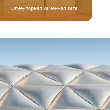
Огнеупорная каменная вата
Св