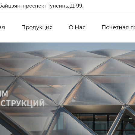
айцзян, проспект Тунсинь, Д. 99.
ая
Продукция
О Нас
Почетная г