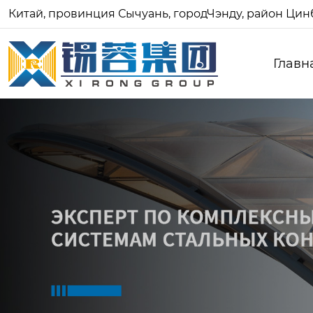
Китай, провинция Сычуань, городЧэнду, район Цинб
Главн