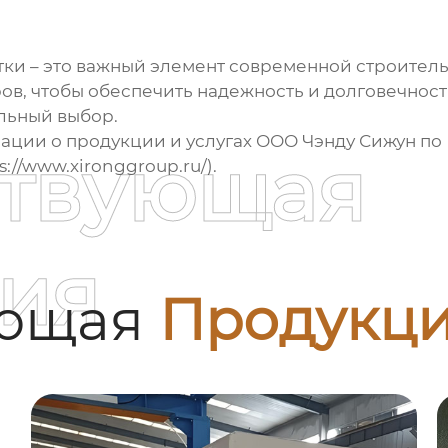
тки
– это важный элемент современной строитель
в, чтобы обеспечить надежность и долговечност
льный выбор.
ции о продукции и услугах ООО Чэнду Сижун по 
ствующая
s://www.xironggroup.ru/).
ия
ующая
Продукц