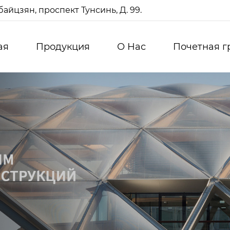
айцзян, проспект Тунсинь, Д. 99.
ая
Продукция
О Нас
Почетная г