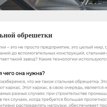
льной обрешетки
тки
– это не просто предприятие, это целый мир,
зданий до вспомогательных конструкций, стальная
тает такой завод? Какие технологии используютс
я чего она нужна?
разберемся, что же такое
стальная обрешетка
. Э
ют каркас. Этот каркас, в свою очередь, являетс
амых разных случаях: при строительстве промышл
 в тех случаях, когда требуется большая пролетн
тивно распределять нагрузки, обеспечивает про