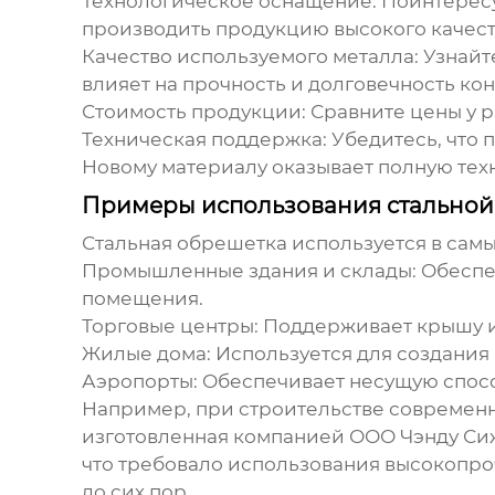
Технологическое оснащение:
Поинтересу
производить продукцию высокого качест
Качество используемого металла:
Узнайте
влияет на прочность и долговечность ко
Стоимость продукции:
Сравните цены у р
Техническая поддержка:
Убедитесь, что 
Новому материалу
оказывает полную тех
Примеры использования стальной
Стальная обрешетка используется в самы
Промышленные здания и склады:
Обеспе
помещения.
Торговые центры:
Поддерживает крышу и 
Жилые дома:
Используется для создания
Аэропорты:
Обеспечивает несущую спосо
Например, при строительстве современн
изготовленная компанией ООО Чэнду Сиж
что требовало использования высокопро
до сих пор.