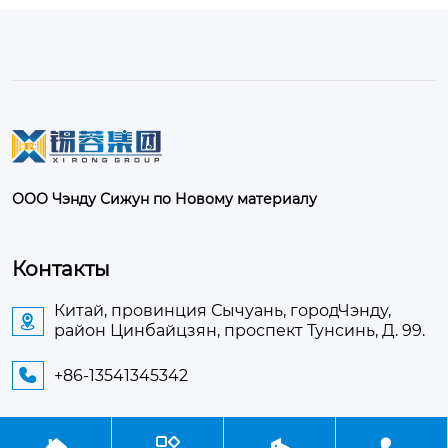
ООО Чэнду Сижун по Новому материалу
Контакты
Китай, провинция Сычуань, городЧэнду,

район Цинбайцзян, проспект Тунсинь, Д. 99.
+86-13541345342




