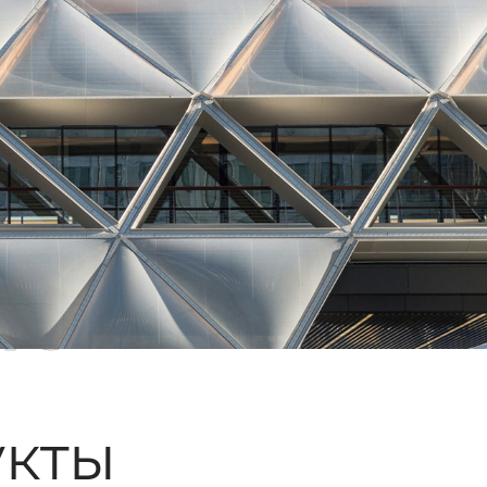
ые
кты