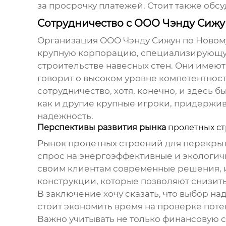
за просрочку платежей. Стоит также обс
Сотрудничество с ООО Чэнду Сижу
Организация
ООО Чэнду Сижун по Новом
крупную корпорацию, специализирующуюс
строительстве навесных стен. Они имею
говорит о высоком уровне компетентност
сотрудничество, хотя, конечно, и здесь
как и другие крупные игроки, придержив
надежность.
Перспективы развития рынка
пролетных с
Рынок
пролетных строений для перекры
спрос на энергоэффективные и экологич
своим клиентам современные решения, им
конструкции, которые позволяют снизить
В заключение хочу сказать, что выбор на
стоит экономить время на проверке поте
Важно учитывать не только финансовую с