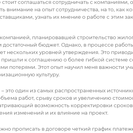
 стоит соглашаться сотрудничать с компаниями, о
ь внимание на опыт сотрудничества, на то, как к
ставщиками, узнать их мнение о работе с этим за
с компанией, планировавшей строительство жилог
достаточный бюджет. Однако, в процессе работы 
ет нескольких уровней утверждения. Это приводи
 пришли к соглашению о более гибкой системе с
ми потерями. Этот опыт научил меня важности уч
анизационную культуру.
е – это один из самых распространенных источник
объема работ, срыву сроков и увеличению стоимо
тривающий возможность корректировки сроков и 
ения изменений и их влияние на проект.
ажно прописать в договоре четкий график плате