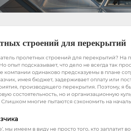
тных строений для перекрытий
патель
пролетных строений для перекрытий
? На 
 опыт подсказывает, что дело не всегда так прос
ые компании одинаково предсказуемы в плане сот
казчик, имея бюджет, задерживает оплату или пос
приятия, производящего
перекрытия
. Поэтому, я 
овую состоятельность, но и организационную куль
. Слишком многие пытаются сэкономить на начальн
азчика
', мы имеем в виду не просто того, кто заплатит