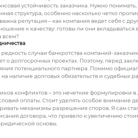
нансовая устойчивость заказчика. Нужно понимать
онная структура, особенно насколько четко проп
 важна репутация – как компания ведет себя с др
ошение к качеству: готовы ли они вкладываться 
а всем?
дничества
 редкость случаи банкротства компаний-заказчик
ет о долгосрочных проектах. Поэтому, перед зак
яния потенциального партнера. Помимо официаль
 на наличие долговых обязательств и судебных р
ков конфликтов – это нечеткие формулировки в 
условий оплаты. Стоит уделять особое внимание 
ивать механизмы разрешения споров. Я сам стал
исания договора, что привело к увеличению стоим
юридической основы.