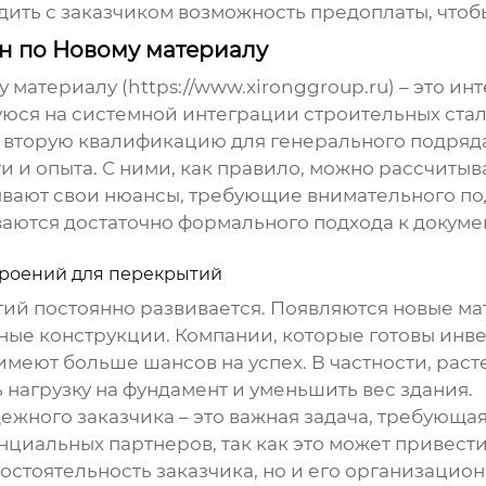
удить с заказчиком возможность предоплаты, чтоб
н по Новому материалу
у материалу
(https://www.xironggroup.ru) – это и
я на системной интеграции строительных сталь
т вторую квалификацию для генерального подряда
и и опыта. С ними, как правило, можно рассчитыв
 бывают свои нюансы, требующие внимательного п
аются достаточно формального подхода к документ
троений для перекрытий
тий
постоянно развивается. Появляются новые ма
ные конструкции. Компании, которые готовы инве
еют больше шансов на успех. В частности, расте
 нагрузку на фундамент и уменьшить вес здания.
дежного заказчика – это важная задача, требующа
нциальных партнеров, так как это может привест
остоятельность заказчика, но и его организацион