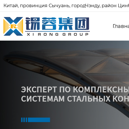
Китай, провинция Сычуань, городЧэнду, район Цинб
Главн