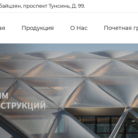
айцзян, проспект Тунсинь, Д. 99.
ая
Продукция
О Нас
Почетная г