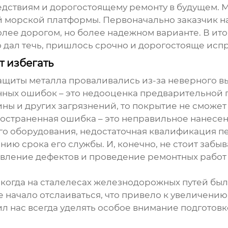
едствиям и дорогостоящему ремонту в будущем. 
 морской платформы. Первоначально заказчик н
олее дорогом, но более надежном варианте. В ито
 дал течь, пришлось срочно и дорогостояще испр
 избегать
 защиты металла проваливались из-за неверного 
нных ошибок – это недооценка предварительной 
ины и других загрязнений, то покрытие не сможе
пространенная ошибка – это неправильное нанес
о оборудования, недостаточная квалификация пер
ию срока его службы. И, конечно, не стоит забы
вление дефектов и проведение ремонтных работ
 когда на сталелесах железнодорожных путей бы
е начало отслаиваться, что привело к увеличени
ил нас всегда уделять особое внимание подгото