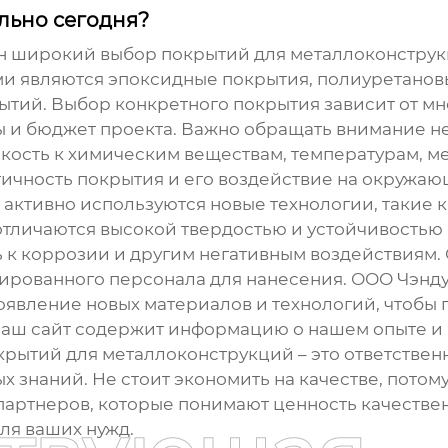
ально сегодня?
н широкий выбор покрытий для металлоконструкц
и являются эпоксидные покрытия, полиуретановы
тий. Выбор конкретного покрытия зависит от мн
 и бюджет проекта. Важно обращать внимание не 
йкость к химическим веществам, температурам, 
гичность покрытия и его воздействие на окружаю
активно используются новые технологии, такие 
тличаются высокой твердостью и устойчивостью 
 коррозии и другим негативным воздействиям. О
цированного персонала для нанесения. ООО Чэнду
появление новых материалов и технологий, чтобы
Наш сайт
содержит информацию о нашем опыте и 
крытий для металлоконструкций
– это ответстве
 знаний. Не стоит экономить на качестве, потому
артнеров, которые понимают ценность качествен
ля ваших нужд.