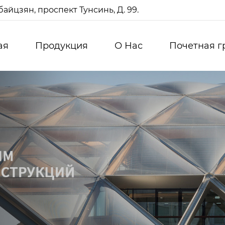
айцзян, проспект Тунсинь, Д. 99.
ая
Продукция
О Нас
Почетная г