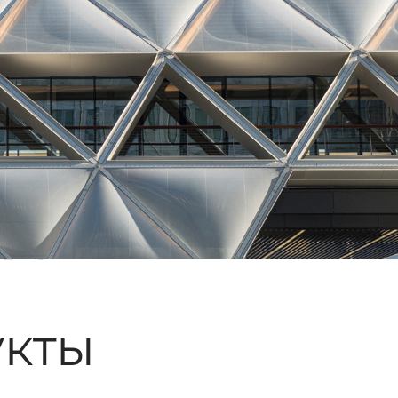
ые
кты