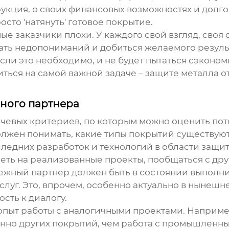
укция, о своих финансовых возможностях и долг
сто 'натянуть' готовое покрытие.
ьные заказчики плохи. У каждого свой взгляд, сво
ать недопониманий и добиться желаемого результ
ли это необходимо, и не будет пытаться сэкономит
ться на самой важной задаче – защите металла о
ного партнера
ючевых критериев, по которым можно оценить пот
лжен понимать, какие типы покрытий существуют, 
следних разработок и технологий в области защит
еть на реализованные проекты, пообщаться с дру
ежный партнер должен быть в состоянии выполнит
луг. Это, впрочем, особенно актуально в нынешн
ость к диалогу.
опыт работы с аналогичными проектами. Наприме
нно других покрытий, чем работа с промышленн