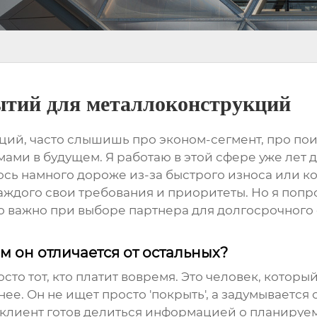
ытий для металлоконструкций
кций
, часто слышишь про эконом-сегмент, про пои
емами в будущем. Я работаю в этой сфере уже лет 
сь намного дороже из-за быстрого износа или ко
 каждого свои требования и приоритеты. Но я поп
о важно при выборе партнера для долгосрочного 
ем он отличается от остальных?
росто тот, кто платит вовремя. Это человек, кото
ее. Он не ищет просто 'покрыть', а задумывается
 клиент готов делиться информацией о планируем