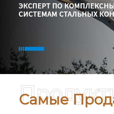
Самые П
Продукт
Самые Прод