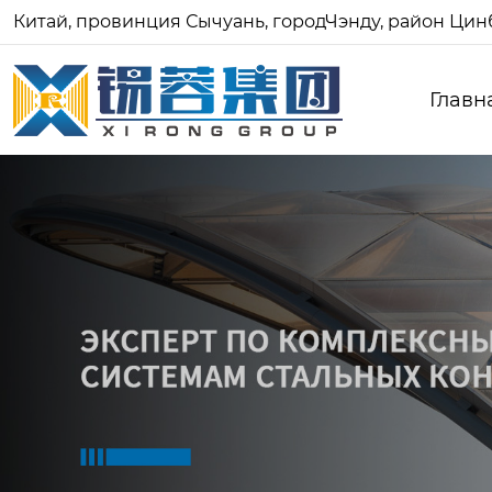
Китай, провинция Сычуань, городЧэнду, район Цинб
Главн