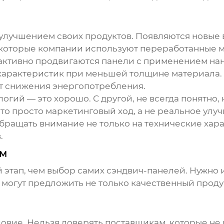
улучшением своих продуктов. Появляются новые 
которые компании используют переработанные м
активно продвигаются панели с применением нан
арактеристик при меньшей толщине материала. Э
чет снижения энергопотребления.
огий — это хорошо. С другой, не всегда понятно,
то просто маркетинговый ход, а не реальное улуч
обращать внимание не только на технические хар
.
ом
 этап, чем выбор самих
сэндвич-панелей
. Нужно
могут предложить не только качественный продукт
словие. Нельзя доверять поставщикам, которые н