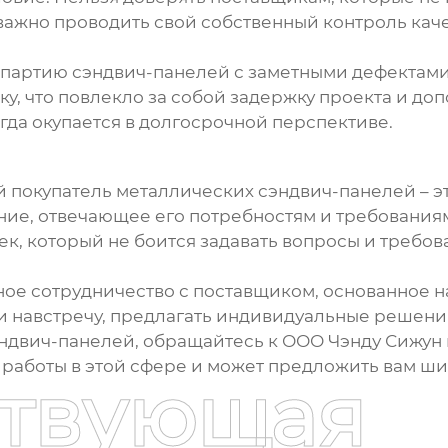
важно проводить свой собственный контроль каче
и партию
сэндвич-панелей
с заметными дефектами
, что повлекло за собой задержку проекта и доп
егда окупается в долгосрочной перспективе.
ий покупатель
металлических сэндвич-панелей
– э
е, отвечающее его потребностям и требованиям.
ек, который не боится задавать вопросы и требова
ное сотрудничество с поставщиком, основанное 
ти навстречу, предлагать индивидуальные решен
ндвич-панелей
, обращайтесь к ООО Чэнду Сижун
 работы в этой сфере и может предложить вам ш
ствующая