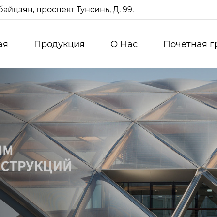
айцзян, проспект Тунсинь, Д. 99.
ая
Продукция
О Нас
Почетная г