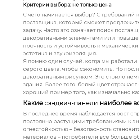
Критерии выбора: не только цена
С чего начинается выбор? С требований к 
поставщика, который сможет предложить
задачу. Часто это означает поиск поста
декоративными элементами или повышенн
прочность и устойчивость к механически
эстетика и звукоизоляция.
Я помню один случай, когда мы работали
серого цвета, чтобы сэкономить. Но пос
декоративным рисунком. Это стоило нем
здания. Более того, белый цвет отражае
хороший пример того, как изначально к
Какие
сэндвич-панели
наиболее в
В последнее время наблюдается рост сп
постоянно растущими требованиями к эн
огнестойкостью – безопасность становитс
материалов – потребители все больше о