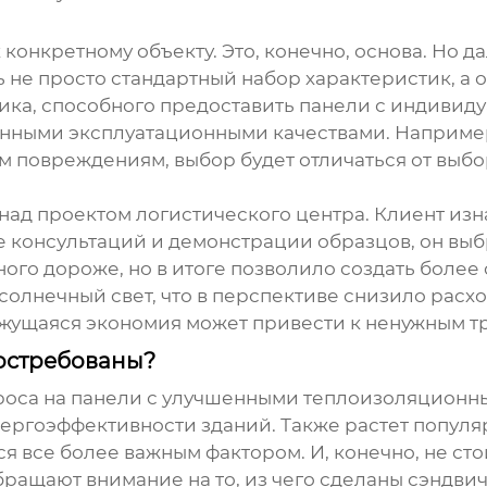
конкретному объекту. Это, конечно, основа. Но да
 не просто стандартный набор характеристик, а
вщика, способного предоставить панели с индив
ыми эксплуатационными качествами. Например, 
м повреждениям, выбор будет отличаться от выбо
 над проектом логистического центра. Клиент изн
ле консультаций и демонстрации образцов, он вы
ного дороже, но в итоге позволило создать боле
т солнечный свет, что в перспективе снизило рас
ажущаяся экономия может привести к ненужным тр
остребованы?
роса на панели с улучшенными теплоизоляционны
ергоэффективности зданий. Также растет попул
я все более важным фактором. И, конечно, не сто
бращают внимание на то, из чего сделаны
сэндви