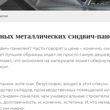
нелей
ных металлических сэндвич-пан
двич-панелей
? Часто говорят о цене – конечно, о
вает лучшие образцы, ищет не просто самую деше
нимает, что экономия на материале может обернут
онт.
ании, хотя они, безусловно, входят в этот списо
дство складов, производственных помещений ил
м
сэндвич-панелей
, чем универсальные строители
, долговечность, и, конечно, эстетика. И, что н
о им нужно.