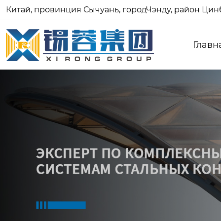
Китай, провинция Сычуань, городЧэнду, район Цинб
Главн