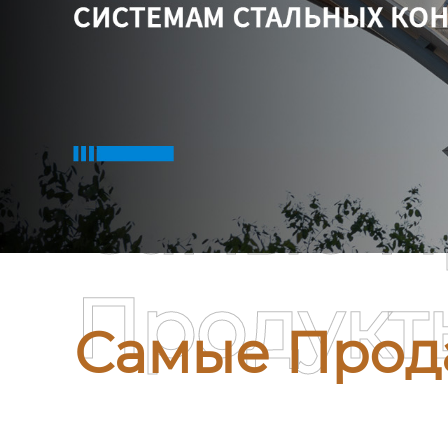
Самые П
Продукт
Самые Прод