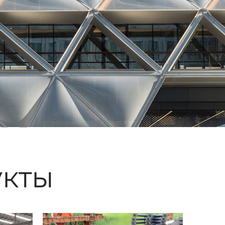
ые
кты