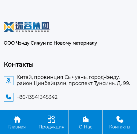
ООО Чэнду Сижун по Новому материалу
Контакты
Китай, провинция Сычуань, городЧэнду,

район Цинбайцзян, проспект Тунсинь, Д. 99.
+86-13541345342





Авторское право©ООО Чэнду Сижун по Новому
Главная
Продукция
О Нас
Контакты
материалу