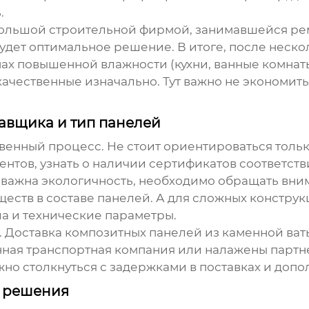
.
ебольшой строительной фирмой, занимавшейся ре
будет оптимальное решение. В итоге, после неск
ах повышенной влажности (кухни, ванные комнат
качественные изначально. Тут важно не экономить
авщика и тип панелей
твенный процесс. Не стоит ориентироваться тольк
ентов, узнать о наличии сертификатов соответств
е важна экологичность, необходимо обращать вни
еств в составе панелей. А для сложных констру
а и технические параметры.
е. Доставка
композитных панелей из каменной ват
енная транспортная компания или налажены пар
но столкнуться с задержками в поставках и доп
х решения