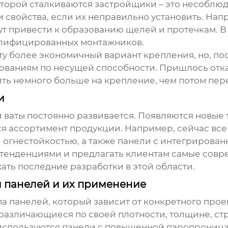
оторой сталкиваются застройщики – это несоблю
и свойства, если их неправильно установить. Н
т привести к образованию щелей и протечкам. В
алифицированных монтажников.
ту более экономичный вариант крепления, но, по
бованиям по несущей способности. Пришлось отказ
ь немного больше на крепление, чем потом пер
и
 ваты
постоянно развивается. Появляются новые 
я ассортимент продукции. Например, сейчас вс
 огнестойкостью, а также панели с интегрирова
и тенденциями и предлагать клиентам самые сов
ать последние разработки в этой области.
 панелей и их применение
па панелей, который зависит от конкретного про
 различающиеся по своей плотности, толщине, ст
 используются панели с повышенной паропроница