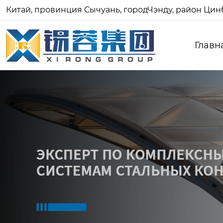
Китай, провинция Сычуань, городЧэнду, район Цинб
Главн