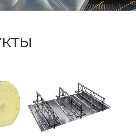
ые
кты