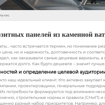
ты rwc
зитных панелей из каменной ва
аты
… часто встречается термин, но понимание ре
о цена, но и надежность, долговечность и соотв
Видел, как заказывали самые дешевые варианты, 
ержатся долго. Как будто дешевле – значит лучше. 
бностей и определение целевой аудитори
, кто наш идеальный клиент. Кто активно закупает
омпании, проектировщики, генеральные подрядч
х потребности формируются под влиянием неско
 конечно, строительные нормы и правила (СНиП) и
ршенно разный набор приоритетов. Например, д