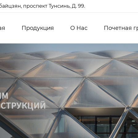
айцзян, проспект Тунсинь, Д. 99.
ая
Продукция
О Нас
Почетная г