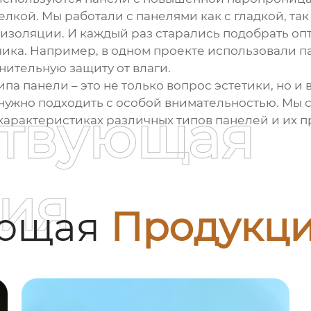
лкой. Мы работали с панелями как с гладкой, так
оизоляции. И каждый раз старались подобрать о
чика. Например, в одном проекте использовали 
ительную защиту от влаги.
па панели – это не только вопрос эстетики, но 
 нужно подходить с особой внимательностью. Мы 
ствующая
арактеристиках различных типов панелей и их 
ия
ующая
Продукц