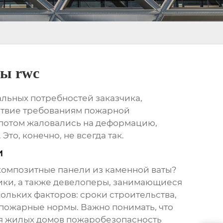
ты rwc
альных потребностей заказчика,
етствие требованиям пожарной
а потом жаловались на деформацию,
Это, конечно, не всегда так.
и
композитные панели из каменной ваты
?
ики, а также девелоперы, занимающиеся
льких факторов: сроки строительства,
 пожарные нормы. Важно понимать, что
ля жилых домов пожаробезопасность