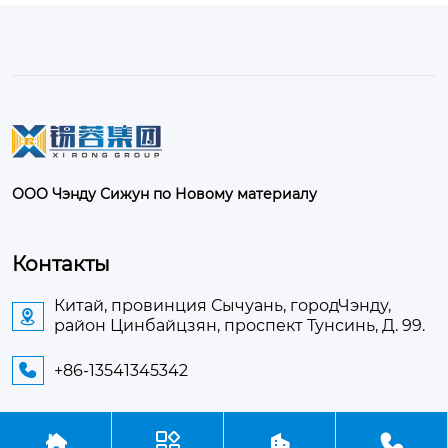
ООО Чэнду Сижун по Новому материалу
Контакты
Китай, провинция Сычуань, городЧэнду,

район Цинбайцзян, проспект Тунсинь, Д. 99.
+86-13541345342




