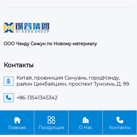
ООО Чэнду Сижун по Новому материалу
Контакты
Китай, провинция Сычуань, городЧэнду,

район Цинбайцзян, проспект Тунсинь, Д. 99.
+86-13541345342





Авторское право©ООО Чэнду Сижун по Новому
Главная
Продукция
О Нас
Контакты
материалу