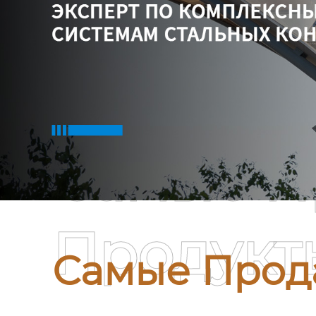
Самые П
Продукт
Самые Прод