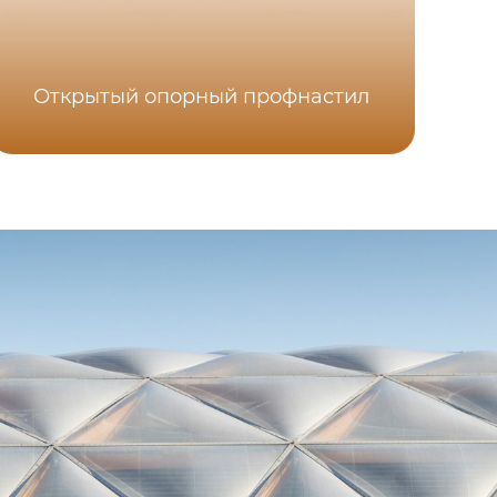
D 
Открытый опорный профнастил