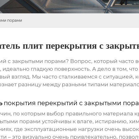
тыми порами
атель плит перекрытия с закры
ий с закрытыми порами
? Вопрос, который часто в
деально гладкую поверхность. А дело в том, что э
ый взгляд. Мы часто сталкиваемся с ситуацией, ко
осознает разницу между разными типами материал
ь
покрытия перекрытий с закрытыми пор
ичин, по которым выбор правильного материала к
рытыми порами
устойчивы к влаге, истиранию, хи
ях, где эксплуатационные нагрузки очень высоки
ти – это визуально очень привлекательно, позво