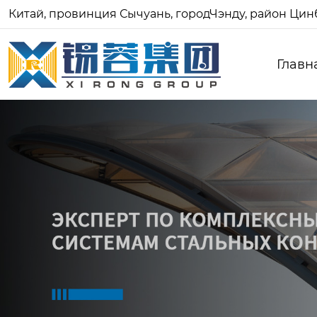
Китай, провинция Сычуань, городЧэнду, район Цинб
Главн