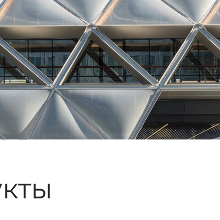
ые
кты