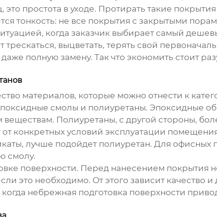
 это простота в уходе. Протирать такие покрытия
тся тонкость: не все
покрытия с закрытыми пора
ситуацией, когда заказчик выбирает самый дешевы
т трескаться, выцветать, терять свой первоначаль
аже полную замену. Так что экономить стоит разу
танов
ство материалов, которые можно отнести к кате
 эпоксидные смолы и полиуретаны. Эпоксидные о
 веществам. Полиуретаны, с другой стороны, бол
 от конкретных условий эксплуатации помещения
каты, лучше подойдет полиуретан. Для офисных п
ю смолу.
товке поверхности. Перед нанесением покрытия 
сли это необходимо. От этого зависит качество и
, когда небрежная подготовка поверхности приво
ва