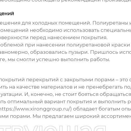
щений
решения для холодных помещений. Полиуретаны 
 помещений необходимо использовать специальны
поверхности перед нанесением покрытия.
проблемой при нанесении полиуретановой краски
равномерно, образовались пузыри. Пришлось исп
ге, мы смогли успешно выполнить работы.
покрытий перекрытий с закрытыми порами
– это
ить на качестве материалов и не пренебрегать п
атации. И, конечно, не стоит бояться обращатьс
ь оптимальный вариант покрытия и выполнить ра
ttps://www.xironggroup.ru/) обладает богатым оп
ыми порами
. Мы предлагаем широкий ассортимент