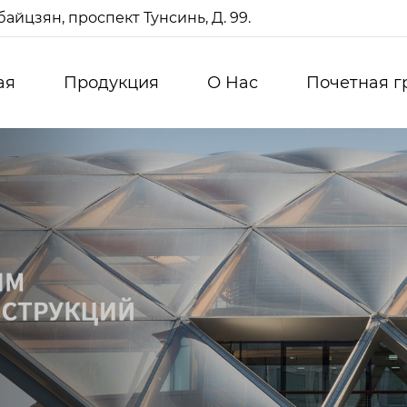
айцзян, проспект Тунсинь, Д. 99.
ая
Продукция
О Нас
Почетная г