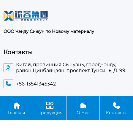
ООО Чэнду Сижун по Новому материалу
Контакты
Китай, провинция Сычуань, городЧэнду,

район Цинбайцзян, проспект Тунсинь, Д. 99.
+86-13541345342





Авторское право©ООО Чэнду Сижун по Новому
Главная
Продукция
О Нас
Контакты
материалу