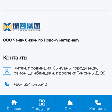
ООО Чэнду Сижун по Новому материалу
Контакты
Китай, провинция Сычуань, городЧэнду,

район Цинбайцзян, проспект Тунсинь, Д. 99.
+86-13541345342





Авторское право©ООО Чэнду Сижун по Новому
Главная
Продукция
О Нас
Контакты
материалу